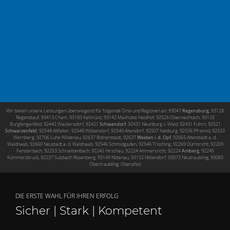
Wir bieten unsere Leistungen überwiegend für folgende Orte und Regionen an: 93047
Regensburg
, 93128
Regenstauf, 93413 Cham, 93183 Kallmünz, 93142 Maxhütte Haidhof, 92526 Oberviechtach, 93133
Burglengenfeld, 92442 Wackersdorf,
92421
Schwandorf
, 92431 Neunburg v. Wald,
92431 Fuhrn,
92521
Schwarzenfeld
,
92548 Altfalter,
92548 Wölsendorf, 9
2540 Altendorf,
92507 Nabburg,
92536 Pfreimd,
92533
Wernberg,
92706 Luhe Wildenau,
92637 Rothenstadt,
92637
Weiden i. d. Opf
,
92665 Altenstadt a. d.
Waldnaab,
92660 Neustadt a. d. Waldnaab,
92546 Schmidgaden,
92546 Trisching,
92269 Dürnsricht,
92269
Fensterbach,
92253 Schnaittenbach,
92242 Hirschau,
92224 Ammersricht,
92224
Amberg
, 92245
Kümmersbruck,
92237 Sulzbach Rosenberg,
93149 Nittenau,
93152 Nittendorf, 93073 Neutraubling, 93083
Obertraubling, Oberpfalz
DIE ERSTE WAHL FÜR IHREN ERFOLG
Sicher | Stark | Kompetent