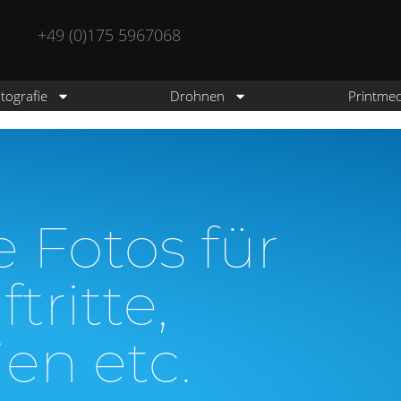
+49 (0)175 5967068‬
tografie
Drohnen
Printme
e Fotos für
tritte,
en etc.