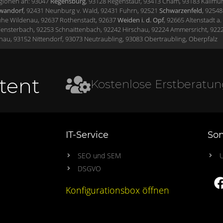
egionen an: 93047
Regensburg
, 93128 Regenstauf, 93413 Cham, 93183 Kallmü
wandorf
, 92431 Neunburg v. Wald,
92431 Fuhrn,
92521
Schwarzenfeld
,
92548 
uhe Wildenau,
92637 Rothenstadt,
92637
Weiden i. d. Opf
,
92665 Altenstadt a
Fensterbach,
92253 Schnaittenbach,
92242 Hirschau,
92224 Ammersricht,
922
enau,
93152 Nittendorf, 93073 Neutraubling, 93083 Obertraubling, Oberpfalz
etent
Kostenlose Erstberatu
IT-Service
Son
SEO und SEM
DSGVO
Konfigurationsbox öffnen