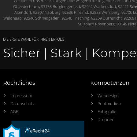
Wir bieten unsere Leistungen überwiegend für folgende Orte und R
Oberviechtach, 93133 Burglengenfeld, 92442 Wackersdorf,
92421
Sch
Altendorf,
92507 Nabburg,
92536 Pfreimd,
92533 Wernberg,
92706 L
Waldnaab,
92546 Schmidgaden,
92546 Trisching,
92269 Dürnsricht,
92269 
Sulzbach Rosenberg,
93149 Nitt
DIE ERSTE WAHL FÜR IHREN ERFOLG
Sicher | Stark | Komp
Rechtliches
Kompetenzen
Impressum
Webdesign
Datenschutz
Printmedien
AGB
Fotografie
Drohnen