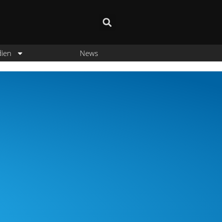
dien
News