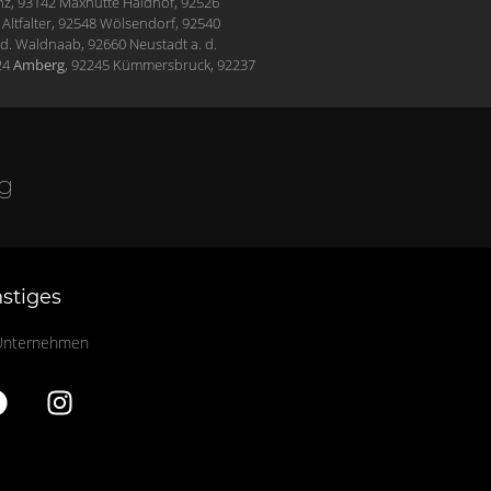
nz, 93142 Maxhütte Haidhof, 92526
Altfalter,
92548 Wölsendorf, 9
2540
. d. Waldnaab,
92660 Neustadt a. d.
24
Amberg
, 92245 Kümmersbruck,
92237
ng
stiges
Unternehmen