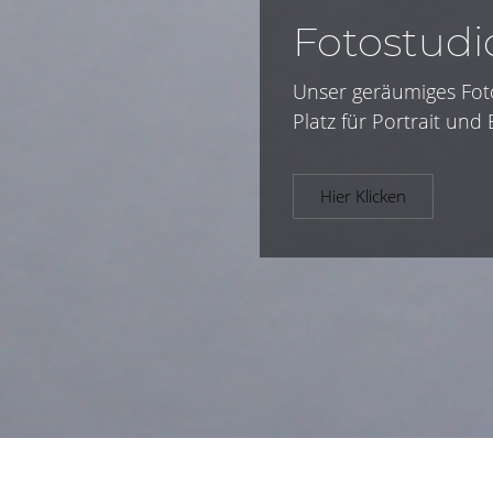
Fotostudi
Unser geräumiges Fot
Platz für Portrait und 
Hier Klicken